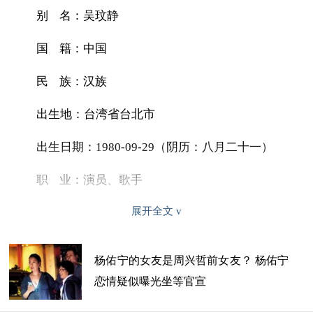
别 名：吴玟静
国 籍：中国
民 族：汉族
出生地：台湾省台北市
出生日期：1980-09-29（阴历：八月二十一）
职 业：演员、歌手
展开全文
毕业院校：台湾观光学院
经纪公司：华谊兄弟传媒集团
杨佑宁的女友是周兴哲前女友？ 杨佑宁
代表作品：《斗鱼》《仙剑奇侠传》《下一站，幸
恋情疑似曝光坐等官宣
福》《古今大战秦俑情》