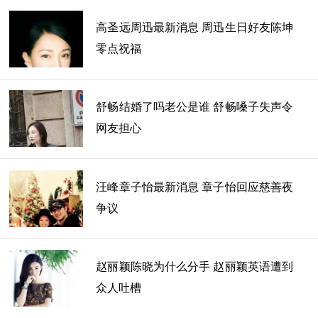
编辑： 红星一号
红圈星闻
·
资料库
高圣远周迅最新消息 周迅生日好友陈坤
零点祝福
舒畅结婚了吗老公是谁 舒畅嗓子失声令
网友担心
汪峰章子怡最新消息 章子怡回应慈善夜
争议
赵丽颖陈晓为什么分手 赵丽颖英语遭到
众人吐槽