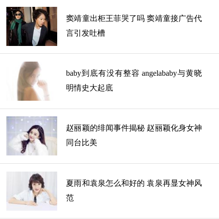
主要成就：
窦靖童出柜王菲哭了吗 窦靖童接广告代
言引发吐槽
优酷影视盛典开年风尚女演员奖
亚洲偶像盛典明星微博人气奖
baby到底有没有整容 angelababy与黄晓
音乐风云榜港台年度最佳新人奖
明情史大起底
身 高：165cm
血 型：O型
赵丽颖的绯闻事件揭秘 赵丽颖化身女神
同台比美
星 座：天秤座
生 肖：猴
夏雨和袁泉怎么和好的 袁泉再显女神风
范
上一篇
下一页
1 / 2