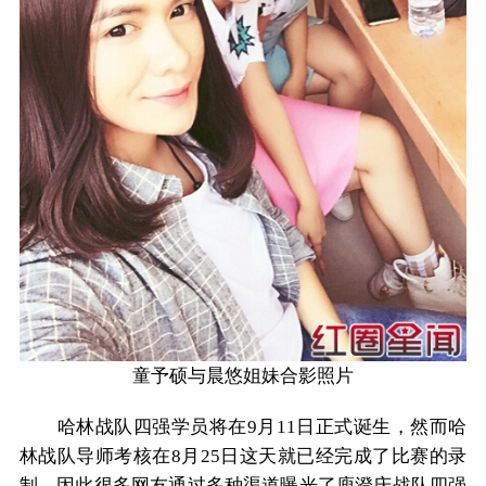
童予硕与晨悠姐妹合影照片
哈林战队四强学员将在9月11日正式诞生，然而哈
林战队导师考核在8月25日这天就已经完成了比赛的录
制，因此很多网友通过多种渠道曝光了庾澄庆战队四强