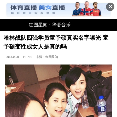
✕
红圈星闻
·
华语音乐
哈林战队四强学员童予硕真实名字曝光 童
予硕变性成女人是真的吗
2015-09-09 11:10:10
来源：
红圈星闻