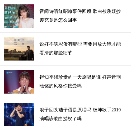
马吟吟
音阙诗听红昭愿事件回顾 歌曲被质疑抄
袭究竟是怎么回事
说好不哭彩蛋有哪些 需要用放大镜才能
看清的那些细节
得知平淡珍贵的一天原唱是谁 好声音刑
晗铭的风格你接受吗
浪子回头茄子蛋是原唱吗 杨坤歌手2019
演唱该歌曲授权了吗