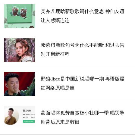
吴亦凡鹿晗新歌歌词什么意思 神仙友谊
让人感慨连连
哈林战队四强学员名单曝光
【哈林战队四强学员名单曝光】
邓紫棋新歌句号为什么不能听 和过去告
别开启新征程
根据网友们的爆料，庾澄庆战队四强的学员分别是
赵大格，张姝，童予硕，马吟吟，六强的学员是李文
豪、谭轩辕。学员比赛的歌单分别为：李文豪vs古振邦
野狼disco是中国新说唱哪一期 粤语版爆
《叶子》、段欣芮vs赵大格《亲密爱人》、张姝vs李文
红网络原唱是谁
慧《燕尾蝶》、王帝vs童予硕《表白》、曹景豪vs谭轩
辕《it's my life》、 舞思爱vs马吟吟《情人的眼泪》。
传第一轮结束后六强是：李文豪、赵大格、张姝、
蒙面唱将孤芳自赏杨小壮哪一季 唱哭导
马吟吟、童予硕、谭轩辕
师背后原来是剪辑
传第二轮结束后四强是：赵大格，张姝，童予硕，