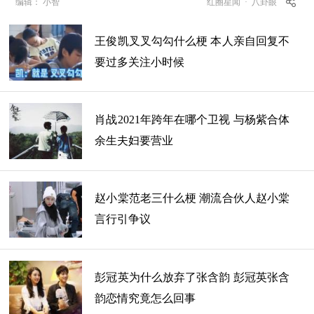
编辑： 小智
红圈星闻
·
八卦眼
王俊凯叉叉勾勾什么梗 本人亲自回复不
要过多关注小时候
肖战2021年跨年在哪个卫视 与杨紫合体
余生夫妇要营业
赵小棠范老三什么梗 潮流合伙人赵小棠
言行引争议
彭冠英为什么放弃了张含韵 彭冠英张含
韵恋情究竟怎么回事