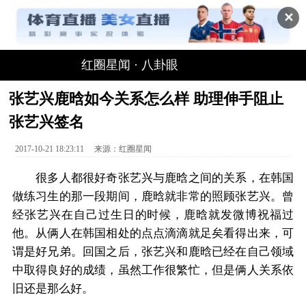
✕
红圈星闻
·
八卦眼
张艺兴鹿晗如今关系怎么样 助理伸手阻止
张艺兴签名
2017-10-21 18:23:11
来源：
红圈星闻
很多人都很好奇张艺兴与鹿晗之间的关系，在韩国
做练习生的那一段期间，鹿晗就非常的照顾张艺兴。曾
经张艺兴在自己过生日的时候，鹿晗就发微博祝福过
他。从俩人在韩国相处的点点滴滴就足矣看得出来，可
谓是好兄弟。回国之后，张艺兴和鹿晗已经在自己领域
中取得良好的成绩，虽然工作很繁忙，但是俩人关系依
旧还是那么好。