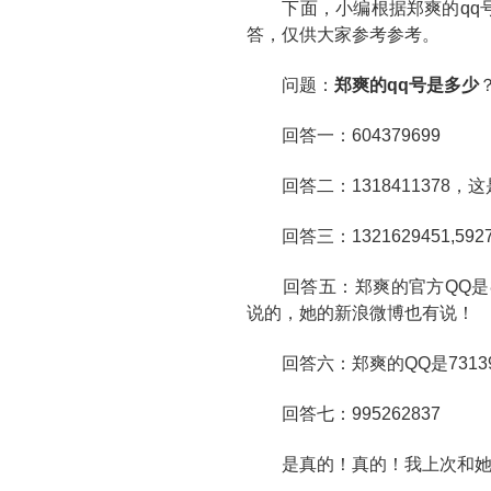
下面，小编根据郑爽的qq号
答，仅供大家参考参考。
问题：
郑爽的qq号是多少
回答一：604379699
回答二：1318411378，
回答三：1321629451,59
回答五：郑爽的官方QQ是83
说的，她的新浪微博也有说！
回答六：郑爽的QQ是73139
回答七：995262837
是真的！真的！我上次和她视