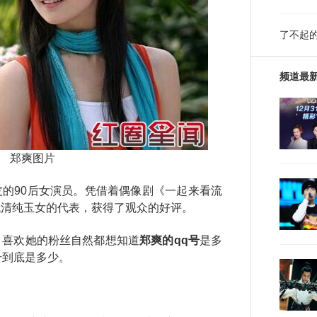
了不起
频道最
郑爽图片
90后女演员。凭借着偶像剧《一起来看流
代清纯玉女的代表，获得了观众的好评。
喜欢她的粉丝自然都想知道
郑爽的qq号
是多
号到底是多少。