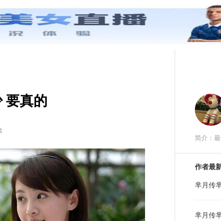
首页
红圈STAR
红圈八卦
红
 要真的
4
简介：最
作者最
芈月传
芈月传