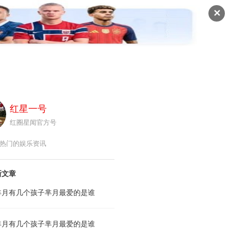
✕
圈悦听
红圈视角
红圈图库
红圈热点
红星一号
红圈星闻官方号
热门的娱乐资讯
新文章
芈月有几个孩子芈月最爱的是谁
芈月有几个孩子芈月最爱的是谁