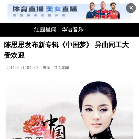
✕
红圈星闻
·
华语音乐
陈思思发布新专辑《中国梦》 异曲同工大
受欢迎
2014-06-21 10:15:07
来源：
红圈星闻