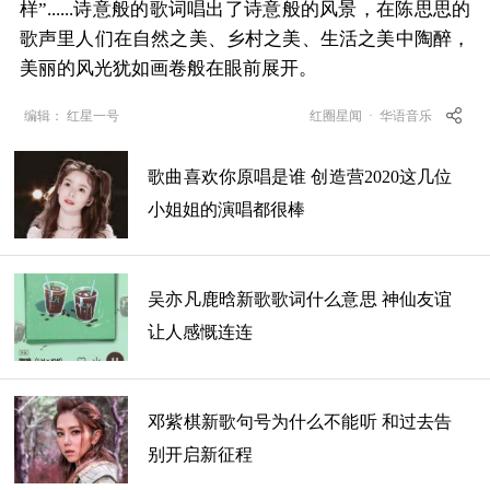
样”......诗意般的歌词唱出了诗意般的风景，在陈思思的
歌声里人们在自然之美、乡村之美、生活之美中陶醉，
美丽的风光犹如画卷般在眼前展开。
编辑： 红星一号
红圈星闻
·
华语音乐
歌曲喜欢你原唱是谁 创造营2020这几位
小姐姐的演唱都很棒
吴亦凡鹿晗新歌歌词什么意思 神仙友谊
让人感慨连连
邓紫棋新歌句号为什么不能听 和过去告
别开启新征程