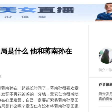
首页
红圈STAR
红圈八卦
红
局是什么 他和蒋南孙在
简介：你
8
作者最
蒋南孙在一起很长时间了，蒋南孙很喜欢章
流金岁
，发誓不再花爸爸的一分钱，章安仁也很感动
真的喜
他在心里发誓，自己一定要赶紧将蒋南孙娶回
结局是什么呢？章安仁有没有将蒋南孙娶回家