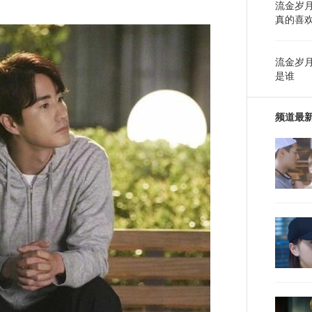
流金岁
真的喜
流金岁
是谁
频道最