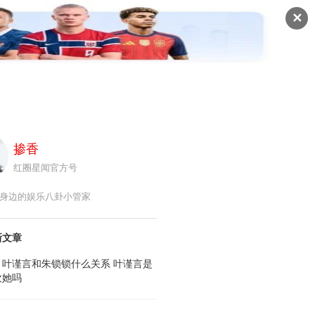
✕
圈悦听
红圈视角
红圈图库
红圈热点
掺香
红圈星闻官方号
身边的娱乐八卦小管家
新文章
月叶谨言和朱锁锁什么关系 叶谨言是
欢她吗