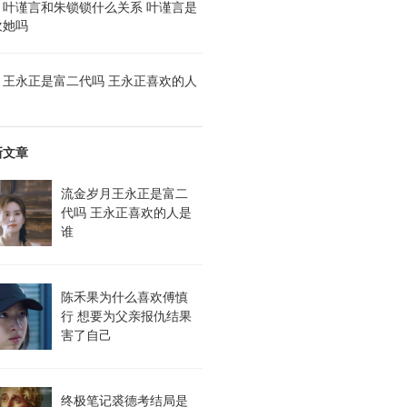
月叶谨言和朱锁锁什么关系 叶谨言是
欢她吗
月王永正是富二代吗 王永正喜欢的人
新文章
流金岁月王永正是富二
代吗 王永正喜欢的人是
谁
陈禾果为什么喜欢傅慎
行 想要为父亲报仇结果
害了自己
终极笔记裘德考结局是